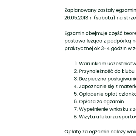
Zaplanowany zostały egzamin
26.05.2018 r. (sobota) na strz
Egzamin obejmuje część teore
postawa leżąca z podpórką na 
praktycznej ok 3-4 godzin w za
Warunkiem uczestnictwa
Przynależność do klubu 
Bezpieczne posługiwanie 
Zapoznanie się z mater
Opłacenie opłat członk
Opłata za egzamin
Wypełnienie wniosku z z
Wizyta u lekarza sporto
Opłatę za egzamin należy wn