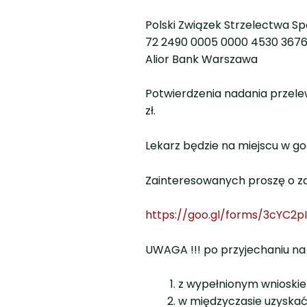
Polski Związek Strzelectwa S
72 2490 0005 0000 4530 367
Alior Bank Warszawa
Potwierdzenia nadania przele
zł.
Lekarz będzie na miejscu w go
Zainteresowanych proszę o za
https://goo.gl/forms/3cYC2p
UWAGA !!! po przyjechaniu na
z wypełnionym wnioskiem
w międzyczasie uzyskać