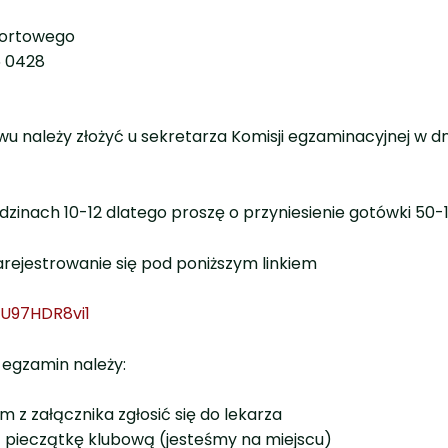
portowego
6 0428
wu należy złożyć u sekretarza Komisji egzaminacyjnej w 
dzinach 10-12 dlatego proszę o przyniesienie gotówki 50-1
rejestrowanie się pod poniższym linkiem
IU97HDR8vi1
 egzamin należy:
 z załącznika zgłosić się do lekarza
 pieczątkę klubową (jesteśmy na miejscu)