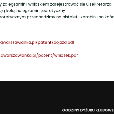
 za egzamin i wnioskiem zarejestrować się u sekretarza
oją kolej na egzamin teoretyczny
oretycznym przechodzimy na pistolet i karabin i na końc
cawarszawianka.pl/patent/dojazd.pdf
icawarszawianka.pl/patent/wniosek.pdf
GODZINY DYŻURU KLUBOW