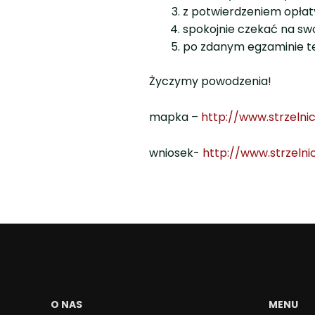
z potwierdzeniem opłaty
spokojnie czekać na sw
po zdanym egzaminie te
Życzymy powodzenia!
mapka –
http://www.strzelni
wniosek-
http://www.strzeln
O NAS
MENU