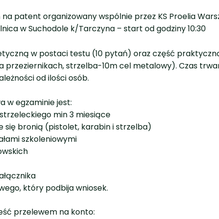
 na patent organizowany wspólnie przez KS Proelia War
elnica w Suchodole k/Tarczyna – start od godziny 10:30
tyczną w postaci testu (10 pytań) oraz część praktyczn
przeziernikach, strzelba-10m cel metalowy). Czas trwani
leżności od ilości osób.
 w egzaminie jest:
strzeleckiego min 3 miesiące
się bronią (pistolet, karabin i strzelba)
iałami szkoleniowymi
owskich
ałącznika
wego, który podbija wniosek.
ieść przelewem na konto: