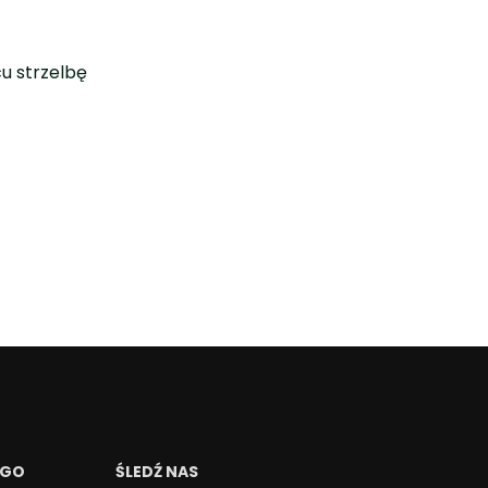
u strzelbę
EGO
ŚLEDŹ NAS