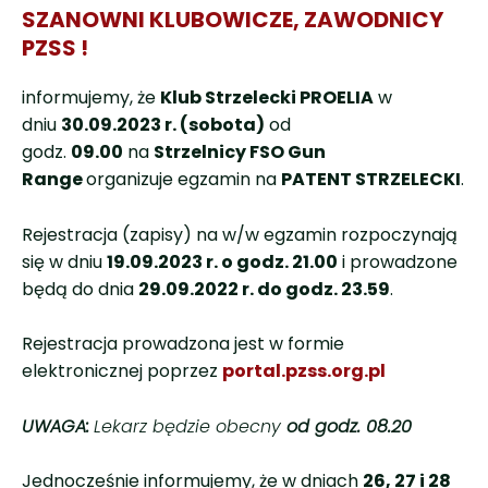
SZANOWNI KLUBOWICZE, ZAWODNICY
PZSS !
informujemy, że
Klub Strzelecki PROELIA
w
dniu
30.09.2023 r. (sobota)
od
godz.
09.00
na
Strzelnicy FSO Gun
Range
organizuje egzamin na
PATENT STRZELECKI
.
Rejestracja (zapisy) na w/w egzamin rozpoczynają
się w dniu
19.09.2023 r. o godz. 21.00
i prowadzone
będą do dnia
29.09.2022 r. do godz. 23.59
.
Rejestracja prowadzona jest w formie
elektronicznej poprzez
portal.pzss.org.pl
UWAGA:
Lekarz będzie obecny
od godz. 08.20
Jednocześnie informujemy, że w dniach
26, 27 i 28