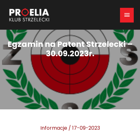
Mai
Men
Egzamin na Patent Strzelecki –
30.09.2023r.
Informacje
/
17-09-2023