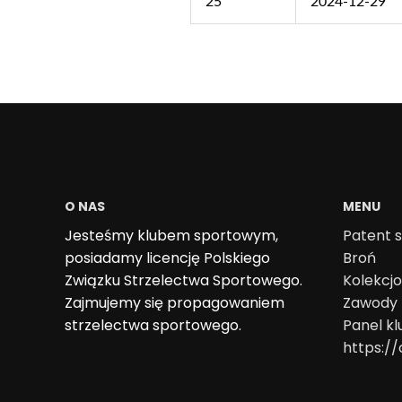
25
2024-12-29
O NAS
MENU
Jesteśmy klubem sportowym,
Patent s
posiadamy licencję Polskiego
Broń
Związku Strzelectwa Sportowego.
Kolekcj
Zajmujemy się propagowaniem
Zawody
strzelectwa sportowego.
Panel k
https://