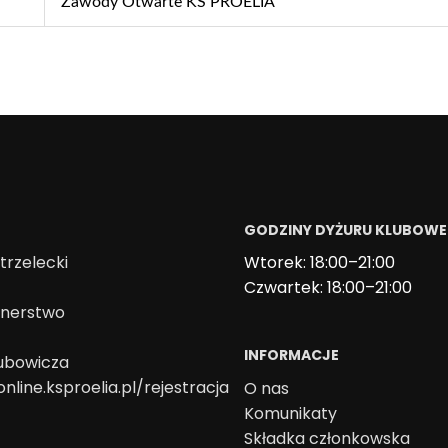
Zawody Otwarte KS PROELIA
GODZINY DYŻURU KLUBOW
trzelecki
Wtorek: 18:00–21:00
Czwartek: 18:00–21:00
onerstwo
INFORMACJE
lubowicza
online.ksproelia.pl/rejestracja
O nas
Komunikaty
Składka członkowska