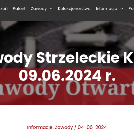
rzeń
Patent
Zawody
Kolekcjonerstwo
Informacje
Pa
ody Strzeleckie KS
09.06.2024 r.
Informacje
,
Zawody
/
04-06-2024