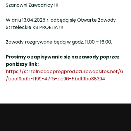
Szanowni Zawodnicy !!!
W dniu 13.04.2025
r. odbędą się Otwarte Zawody
Strzeleckie KS PROELIA !!!
Zawody rozgrywane będą w godz. 11.00 – 16.00.
Prosimy o zapisywanie się na zawody poprzez
poniższy link:
https://strzelnicaappregprod.azurewebsites.net/6
/baa19adb-f199-47f5-ac96-5bdf9ba38394