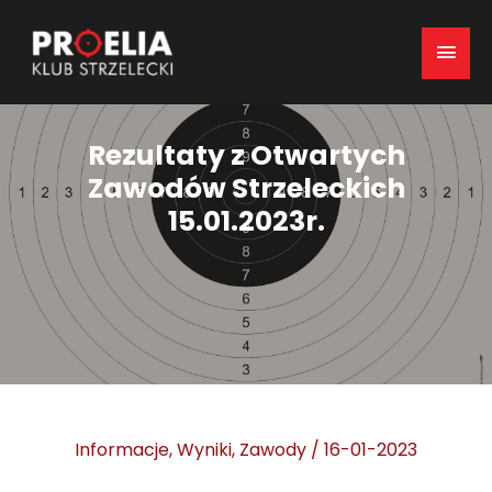
Mai
Men
Rezultaty z Otwartych
Zawodów Strzeleckich
15.01.2023r.
Informacje
,
Wyniki
,
Zawody
/
16-01-2023