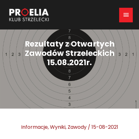
Mai
Men
Rezultaty z Otwartych
Zawodów Strzeleckich
15.08.2021r.
Informacje
,
Wyniki
,
Zawody
/
15-08-2021