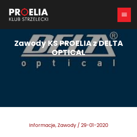
Mai
Men
Zawody KS PROELIA z DELTA
OPTICAL
Informacje
,
Zawody
/
29-01-2020