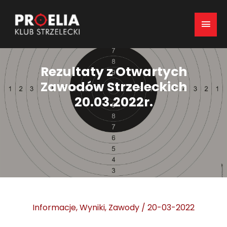
Mai
Men
Rezultaty z Otwartych
Zawodów Strzeleckich
20.03.2022r.
Informacje
,
Wyniki
,
Zawody
/
20-03-2022