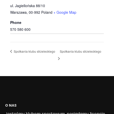
ul. Jagiellońska 88/10
Warszawa
,
00-992
Poland
+ Google Map
Phone
570 580 600
Spotkania klubu strzeleckiego
Spotkania klubu strzeleckiego
O NAS
Jesteśmy klubem sportowym, posiadamy licencję