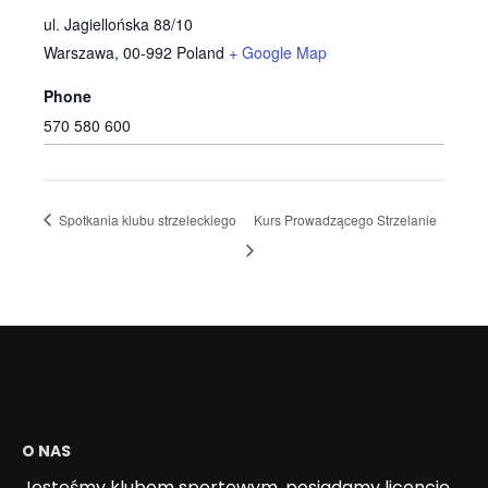
ul. Jagiellońska 88/10
Warszawa
,
00-992
Poland
+ Google Map
Phone
570 580 600
Spotkania klubu strzeleckiego
Kurs Prowadzącego Strzelanie
O NAS
Jesteśmy klubem sportowym, posiadamy licencję