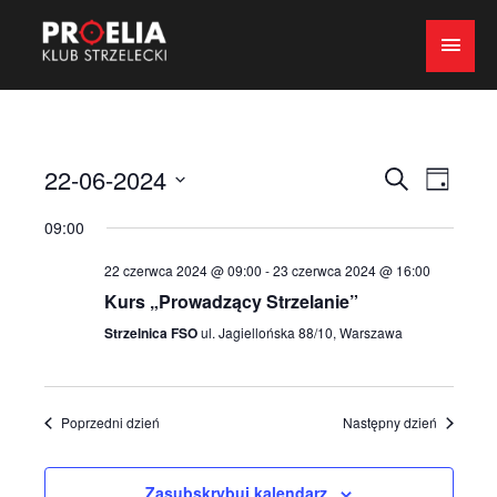
Mai
Men
Wydarze
Wyda
22-06-2024
Szukaj
Day
View
Search
Wybierz
09:00
Navig
datę.
and
22 czerwca 2024 @ 09:00
-
23 czerwca 2024 @ 16:00
Views
Kurs „Prowadzący Strzelanie”
Navigat
Strzelnica FSO
ul. Jagiellońska 88/10, Warszawa
Poprzedni dzień
Następny dzień
Zasubskrybuj kalendarz