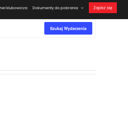
Zapisz się
nel klubowicza
Dokumenty do pobrania
Wydarzen
Szukaj Wydarzenia
Views
Navigatio