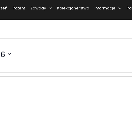
rzeń
Patent
Zawody
Kolekcjonerstwo
Informacje
Pa
26