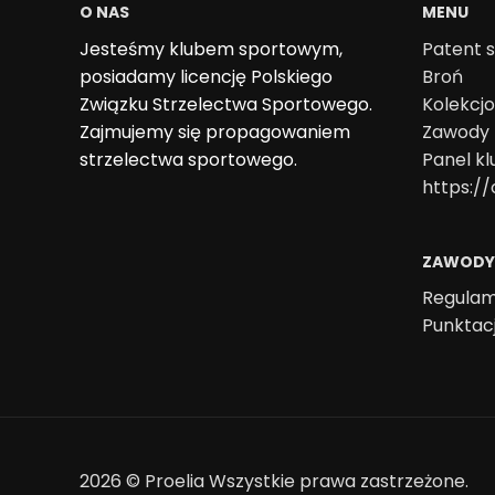
O NAS
MENU
Jesteśmy klubem sportowym,
Patent s
posiadamy licencję Polskiego
Broń
Związku Strzelectwa Sportowego.
Kolekcj
Zajmujemy się propagowaniem
Zawody
strzelectwa sportowego.
Panel k
https://
ZAWODY
Regulam
Punktac
2026 ©
Proelia
Wszystkie prawa zastrzeżone.