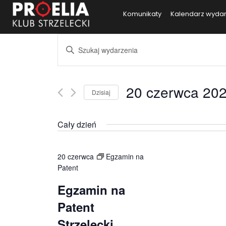
Komunikaty
Kalendarz wyda
Wydarzenia
Wpisz
słowo
Search
kluczowe.
and
Szukaj
20 czerwca 20
Dzisiaj
wg
Views
Wybierz
słowa
datę.
kluczowego
Cały dzień
Navigation
Wydarzenia
20 czerwca
Egzamin na
Patent
Egzamin na
Patent
Strzelecki