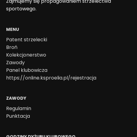
Zajmujemy się propagowaniem strzelectwa
sportowego.
MENU
Patent strzelecki
Broń
Kolekcjonerstwo
Zawody
Panel klubowicza
https://online.ksproelia.pl/rejestracja
ZAWODY
Regulamin
Punktacja
GODZINY DYŻURU KLUBOWEGO