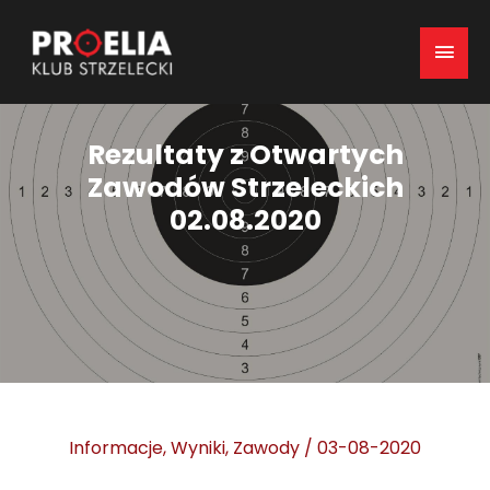
Mai
Men
Rezultaty z Otwartych
Zawodów Strzeleckich
02.08.2020
Informacje
,
Wyniki
,
Zawody
/
03-08-2020