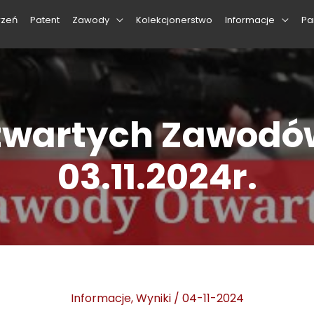
rzeń
Patent
Zawody
Kolekcjonerstwo
Informacje
Pa
Otwartych Zawodów
03.11.2024r.
Informacje
,
Wyniki
/
04-11-2024