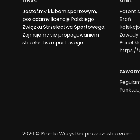
O NAS
MENU
Jesteśmy klubem sportowym,
Patent s
posiadamy licencję Polskiego
Broń
Związku Strzelectwa Sportowego.
Kolekcj
Zajmujemy się propagowaniem
Zawody
strzelectwa sportowego.
Panel k
https://
ZAWODY
Regulam
Punktac
2026 ©
Proelia
Wszystkie prawa zastrzeżone.