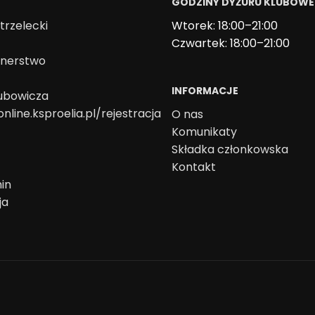
GODZINY DYŻURU KLUBOW
trzelecki
Wtorek: 18:00–21:00
Czwartek: 18:00–21:00
onerstwo
INFORMACJE
lubowicza
online.ksproelia.pl/rejestracja
O nas
Komunikaty
Składka członkowska
Kontakt
in
ja