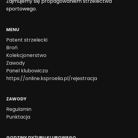
Zajmujemy się propagowaniem strzelectwa
sportowego.
MENU
Patent strzelecki
Broń
Kolekcjonerstwo
Zawody
Panel klubowicza
https://online.ksproelia.pl/rejestracja
ZAWODY
Regulamin
Punktacja
GODZINY DYŻURU KLUBOWEGO