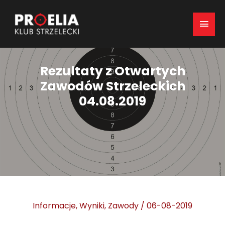
Mai
Men
Rezultaty z Otwartych
Zawodów Strzeleckich
04.08.2019
Informacje
,
Wyniki
,
Zawody
/
06-08-2019