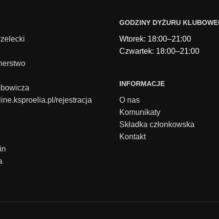
GODZINY DYŻURU KLUBOW
rzelecki
Wtorek: 18:00–21:00
Czwartek: 18:00–21:00
nerstwo
INFORMACJE
ubowicza
line.ksproelia.pl/rejestracja
O nas
Komunikaty
Składka członkowska
Kontakt
in
a