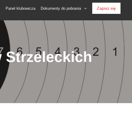
Zapisz się
Panel klubowicza
Dokumenty do pobrania
 Strzeleckich