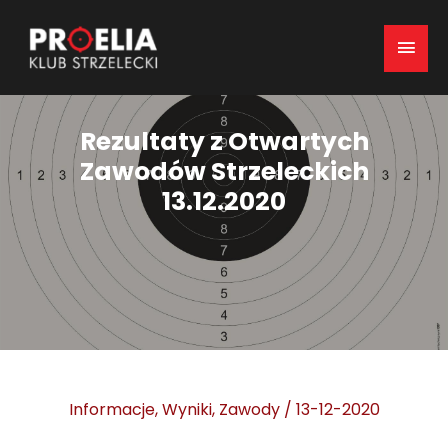
Mai
Men
Rezultaty z Otwartych
Zawodów Strzeleckich
13.12.2020
Informacje
,
Wyniki
,
Zawody
/
13-12-2020