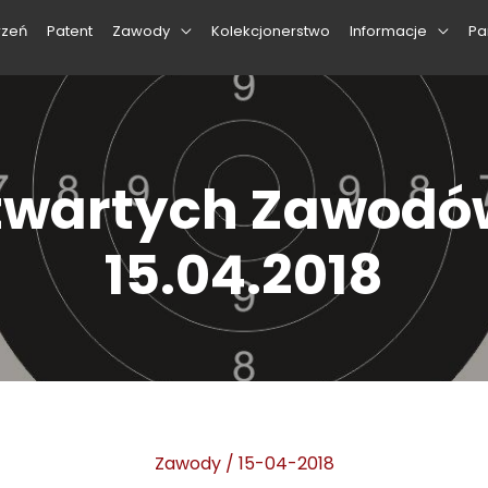
rzeń
Patent
Zawody
Kolekcjonerstwo
Informacje
Pa
Otwartych Zawodów
15.04.2018
Zawody
/
15-04-2018