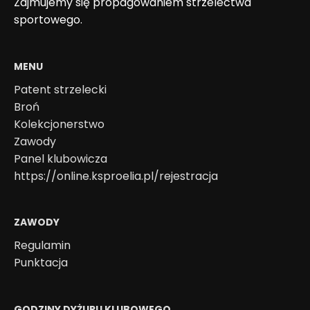
Zajmujemy się propagowaniem strzelectwa
sportowego.
MENU
Patent strzelecki
Broń
Kolekcjonerstwo
Zawody
Panel klubowicza
https://online.ksproelia.pl/rejestracja
ZAWODY
Regulamin
Punktacja
GODZINY DYŻURU KLUBOWEGO