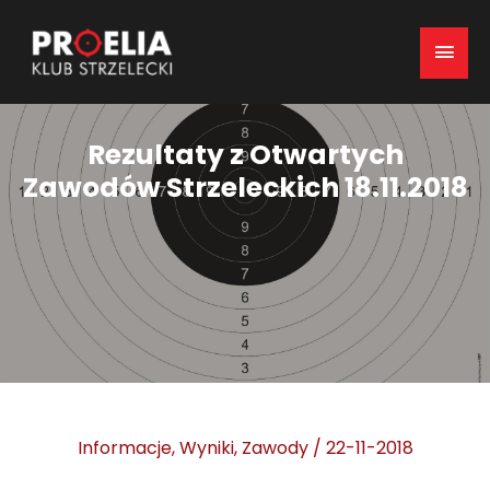
Mai
Men
Rezultaty z Otwartych
Zawodów Strzeleckich 18.11.2018
Informacje
,
Wyniki
,
Zawody
/
22-11-2018