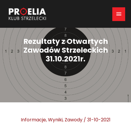
Mai
Men
Rezultaty z Otwartych
Zawodów Strzeleckich
31.10.2021r.
Informacje
,
Wyniki
,
Zawody
/
31-10-2021