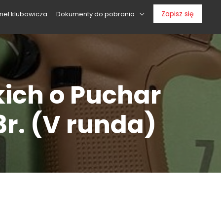
Zapisz się
nel klubowicza
Dokumenty do pobrania
kich o Puchar
3r. (V runda)