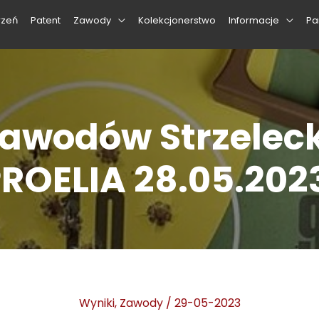
rzeń
Patent
Zawody
Kolekcjonerstwo
Informacje
Pa
Zawodów Strzelec
ROELIA 28.05.202
Wyniki
,
Zawody
/
29-05-2023