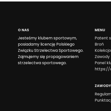
O NAS
MENU
Jesteśmy klubem sportowym,
Patent s
posiadamy licencję Polskiego
Broń
Związku Strzelectwa Sportowego.
Kolekcj
Zajmujemy się propagowaniem
Zawody
strzelectwa sportowego.
Panel k
https://
ZAWODY
Regulam
Punktac