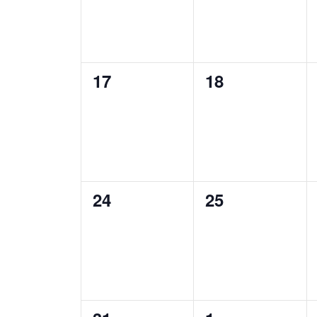
0
0
17
18
wydarzenia,
wydarzenia,
0
0
24
25
wydarzenia,
wydarzenia,