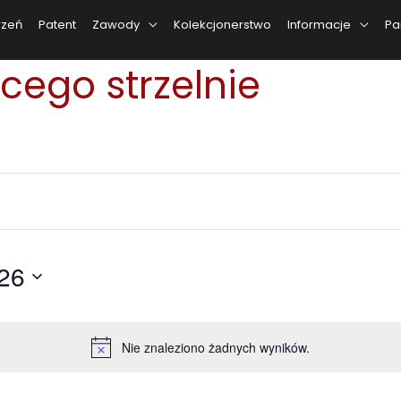
rzeń
Patent
Zawody
Kolekcjonerstwo
Informacje
Pa
cego strzelnie
026
Nie znaleziono żadnych wyników.