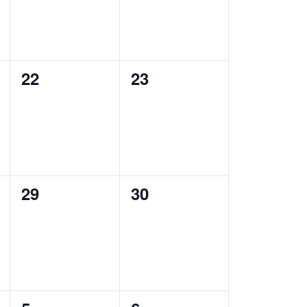
0
0
22
23
,
wydarzenia,
wydarzenia,
0
0
29
30
,
wydarzenia,
wydarzenia,