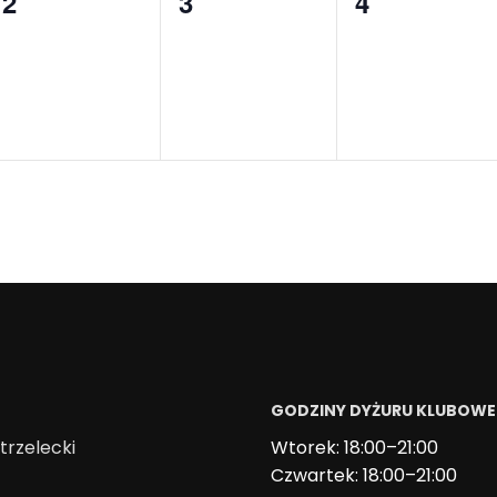
0
0
0
2
3
4
wydarzenia,
wydarzenia,
wydarzenia
GODZINY DYŻURU KLUBOW
trzelecki
Wtorek: 18:00–21:00
Czwartek: 18:00–21:00