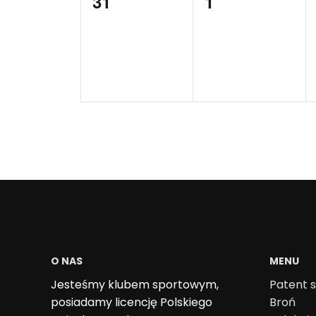
0
0
31
1
wydarzenia,
wydarzenia,
O NAS
MENU
Jesteśmy klubem sportowym,
Patent s
posiadamy licencję Polskiego
Broń