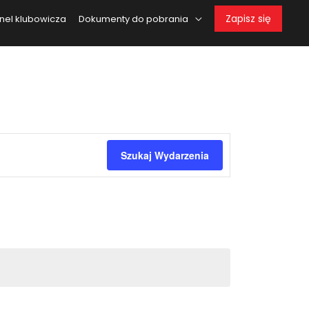
Zapisz się
nel klubowicza
Dokumenty do pobrania
Wydarzen
Szukaj Wydarzenia
Views
Navigatio