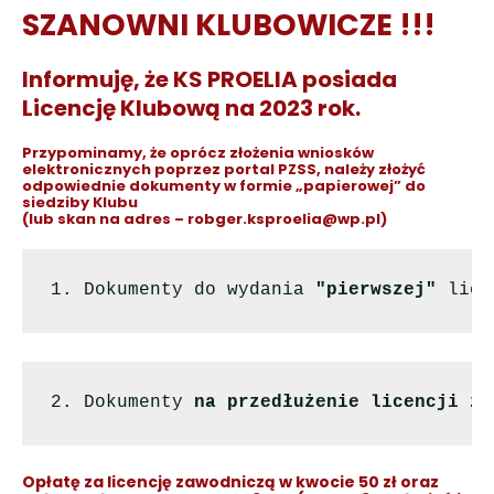
SZANOWNI KLUBOWICZE !!!
Informuję, że KS PROELIA posiada
Licencję Klubową na 2023 rok.
Przypominamy, że oprócz złożenia wniosków
elektronicznych poprzez portal PZSS, należy złożyć
odpowiednie dokumenty w formie „papierowej” do
siedziby Klubu
(lub skan na adres – robger.ksproelia@wp.pl)
1. Dokumenty do wydania 
"pierwszej"
 lice
2. Dokumenty 
na przedłużenie licencji za
Opłatę za licencję zawodniczą w kwocie
50 zł
oraz