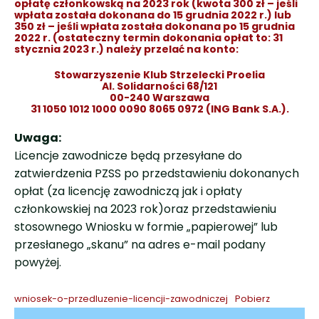
opłatę członkowską na 2023 rok (kwota 300 zł – jeśli
wpłata została dokonana do 15 grudnia 2022 r.) lub
350 zł – jeśli wpłata została dokonana po 15 grudnia
2022 r. (ostateczny termin dokonania opłat to: 31
stycznia 2023 r.) należy przelać na konto:
Stowarzyszenie Klub Strzelecki Proelia
Al. Solidarności 68/121
00-240 Warszawa
31 1050 1012 1000 0090 8065 0972 (ING Bank S.A.).
Uwaga:
Licencje zawodnicze będą przesyłane do
zatwierdzenia PZSS po przedstawieniu dokonanych
opłat (za licencję zawodniczą jak i opłaty
członkowskiej na 2023 rok)oraz przedstawieniu
stosownego Wniosku w formie „papierowej” lub
przesłanego „skanu” na adres e-mail podany
powyżej.
wniosek-o-przedluzenie-licencji-zawodniczej
Pobierz